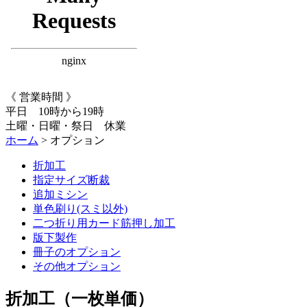
《 営業時間 》
平日 10時から19時
土曜・日曜・祭日
休業
ホーム
> オプション
折加工
指定サイズ断裁
追加ミシン
単色刷り(スミ以外)
二つ折り用カード筋押し加工
版下製作
冊子のオプション
その他オプション
折加工（一枚単価）