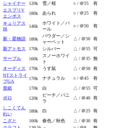
シャイナー
120k
雪／桜
○ / ＠55
有
エスプリV
あられ
○ / ＠25
有
180k
エンボス
ホワイト／パ
キュリアス
○ / ＠50
有
146k
IR
ール
パウダー／シ
新・星物語
△ / ＠50
有
180k
ャーベット
新アトモス
170k
シルバー
△ / ＠55
可
スノーホワイ
サーブル
△ / ＠35
無
160k
ト
オーディス
170k
うす鼠
△ / ＠50
有
NTストライ
ナチュラル
○ / ＠45
有
170k
プGA
里紙
170k
白
△ / ＠55
可
ピーチ／バニ
ボロ
△ / ＠40
有
120k
ラ
しこくてん
白
△ / ＠25
有
180k
れい
こざと
160k
春色／秋色
△ / ＠30
有
クラフト
129.5k
－
○ / ＠8
無