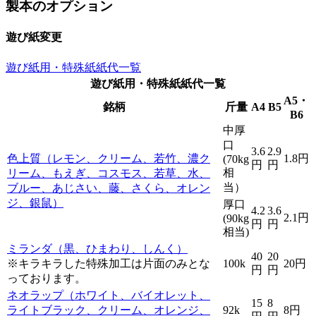
製本のオプション
遊び紙変更
遊び紙用・特殊紙紙代一覧
遊び紙用・特殊紙紙代一覧
A5・
銘柄
斤量
A4
B5
B6
中厚
口
3.6
2.9
色上質（レモン、クリーム、若竹、濃ク
1.8円
(70kg
円
円
相
リーム、もえぎ、コスモス、若草、水、
当）
ブルー、あじさい、藤、さくら、オレン
ジ、銀鼠）
厚口
4.2
3.6
2.1円
(90kg
円
円
相当)
ミランダ（黒、ひまわり、しんく）
40
20
※キラキラした特殊加工は片面のみとな
100k
20円
円
円
っております。
ネオラップ（ホワイト、バイオレット、
15
8
ライトブラック、クリーム、オレンジ、
92k
8円