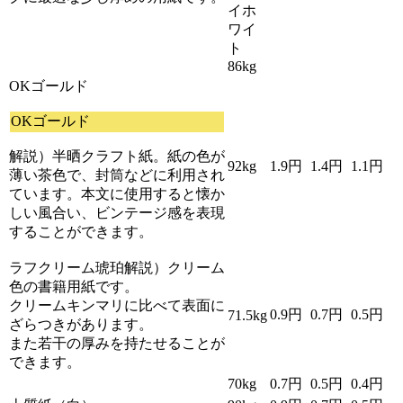
イホ
ワイ
ト
86kg
OKゴールド
OKゴールド
解説）半晒クラフト紙。紙の色が
92kg
1.9円
1.4円
1.1円
薄い茶色で、封筒などに利用され
ています。本文に使用すると懐か
しい風合い、ビンテージ感を表現
することができます。
ラフクリーム琥珀解説）クリーム
色の書籍用紙です。
クリームキンマリに比べて表面に
0.9円
0.7円
0.5円
71.5kg
ざらつきがあります。
また若干の厚みを持たせることが
できます。
70kg
0.7円
0.5円
0.4円