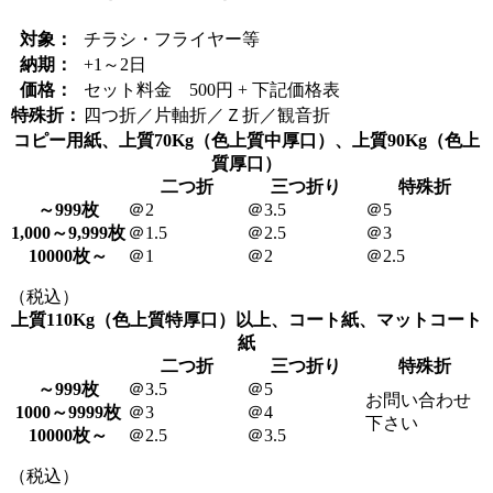
対象：
チラシ・フライヤー等
納期：
+1～2日
価格：
セット料金 500円 + 下記価格表
特殊折：
四つ折／片軸折／Ｚ折／観音折
コピー用紙、上質70Kg（色上質中厚口）、上質90Kg（色上
質厚口）
二つ折
三つ折り
特殊折
～999枚
＠2
＠3.5
＠5
1,000～9,999枚
＠1.5
＠2.5
＠3
10000枚～
＠1
＠2
＠2.5
（税込）
上質110Kg（色上質特厚口）以上、コート紙、マットコート
紙
二つ折
三つ折り
特殊折
～999枚
＠3.5
＠5
お問い合わせ
1000～9999枚
＠3
＠4
下さい
10000枚～
＠2.5
＠3.5
（税込）