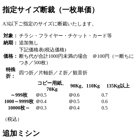
指定サイズ断裁（一枚単価）
A3以下ご指定のサイズに断裁いたします。
対象：
チラシ・フライヤー・チケット・カード等
納期：
追加無し
下記価格表(税込価格)
価格：
断ち代が合計1000円未満の場合 ＠100円（一断ちに
つき／500枚）
特殊
四つ折／片軸折／Ｚ折／観音折
折：
コピー用紙、
90Kg、110Kg
135Kg以上
70Kg
～999枚
＠0.5
＠0.6
0.7
1000～9999枚
＠0.4
＠0.5
0.6
10000枚～
＠0.3
＠0.4
0.5
（税込）
追加ミシン