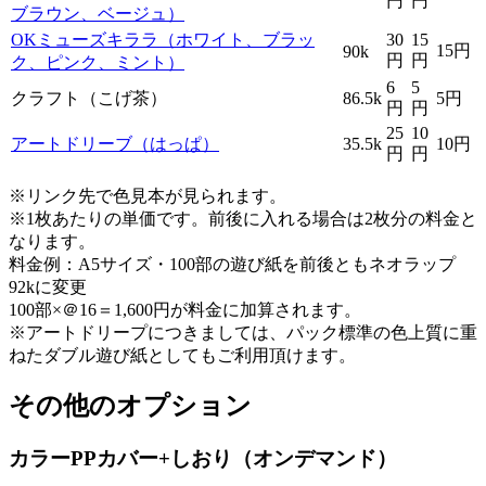
円
円
ブラウン、ベージュ）
OKミューズキララ（ホワイト、ブラッ
30
15
15円
90k
円
円
ク、ピンク、ミント）
6
5
クラフト（こげ茶）
86.5k
5円
円
円
25
10
アートドリーブ（はっぱ）
35.5k
10円
円
円
※リンク先で色見本が見られます。
※1枚あたりの単価です。前後に入れる場合は2枚分の料金と
なります。
料金例
：A5サイズ・100部の遊び紙を前後ともネオラップ
92kに変更
100部×＠16＝1,600円が料金に加算されます。
※アートドリープにつきましては、パック標準の色上質に重
ねたダブル遊び紙としてもご利用頂けます。
その他のオプション
カラーPPカバー+しおり（オンデマンド）