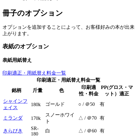
冊子のオプション
オプションを追加することによって、お客様好みの本が出来
上がります。
表紙のオプション
表紙用紙替え
印刷適正・用紙替え料金一覧
印刷適正・用紙替え料金一覧
印刷適
PP(グロス・マ
銘柄
斤量
色
性・料金
ット）適正
シャインフ
ゴールド
○ / ＠50
有
180k
ェイス
スノーホワイ
ミランダ
△ / ＠70
有
170k
ト
SR-
きらびき
白
△ / ＠60
有
180