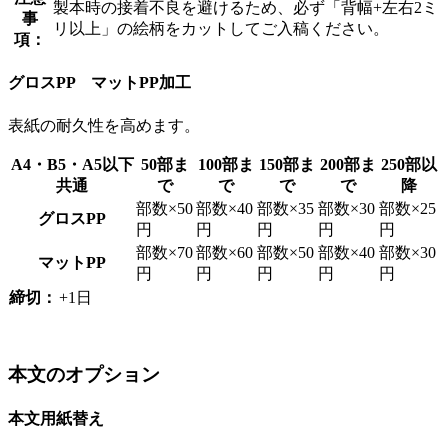
製本時の接着不良を避けるため、必ず「背幅+左右2ミ
事
リ以上」の絵柄をカットしてご入稿ください。
項：
グロスPP マットPP加工
表紙の耐久性を高めます。
A4・B5・A5以下
50部ま
100部ま
150部ま
200部ま
250部以
共通
で
で
で
で
降
部数×50
部数×40
部数×35
部数×30
部数×25
グロスPP
円
円
円
円
円
部数×70
部数×60
部数×50
部数×40
部数×30
マットPP
円
円
円
円
円
締切：
+1日
本文のオプション
本文用紙替え