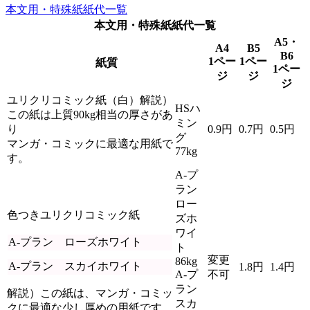
本文用・特殊紙紙代一覧
本文用・特殊紙紙代一覧
A5・
A4
B5
B6
1ペー
1ペー
紙質
1ペー
ジ
ジ
ジ
ユリクリコミック紙（白）解説）
HSハ
この紙は上質90kg相当の厚さがあ
ミン
り
0.9円
0.7円
0.5円
グ
マンガ・コミックに最適な用紙で
77kg
す。
A-プ
ラン
ロー
色つきユリクリコミック紙
ズホ
ワイ
A-プラン ローズホワイト
ト
変更
86kg
A-プラン スカイホワイト
1.8円
1.4円
A-プ
不可
ラン
解説）この紙は、マンガ・コミッ
スカ
クに最適な少し厚めの用紙です。