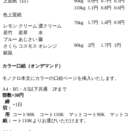
上質紙（白）
90kg
0.9円
0.7円
0.5円
110kg
1.1円
0.8円
0.6円
色上質紙
1.7円
1.4円
0.9円
70kg
レモン
クリーム
濃クリーム
若竹
若草
水
ブルー
あじさい
藤
90kg
2円
1.7円
1円
さくら
コスモス
オレンジ
銀鼠
カラー口絵（オンデマンド）
モノクロ本文にカラーの口絵ページを挿入いたします。
A4・B5・A5以下共通 2Pまで
部数×30円
締
+1日
切：
用
コート90K コート110K マットコート90K マットコ
紙：
ート110Kよりお選びいただけます。